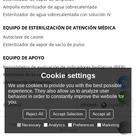
Ampolla esterilizador de agua sobrecalentada
Esterilizador de agua sobrecalentada con solución IV
EQUIPO DE ESTERILIZACIÓN DE ATENCIÓN MÉDICA
Autoclave de casete
Esterilizador de vapor de vacío de pulso
EQUIPO DE APOYO
Resistómetro de evaluación de indicadores biológicos (BIER)
Cookie settings
Monitoreo de la calidad del vapor
Lavadora de laboratorio
We use cookies to provide you with the best possible
experience. They also allow us to analyze user
behavior in order to constantly improve the website for
you.
SÍGANOS:
IDIOMA:
Español
Reject All
Accept Selection
Accept all
Copyright © 2026
JIANGSU AIKSMED EQUIPMENT CO., LTD
Support By
Necessary
Analytics
Preferences
Marketing
BEE Cloud