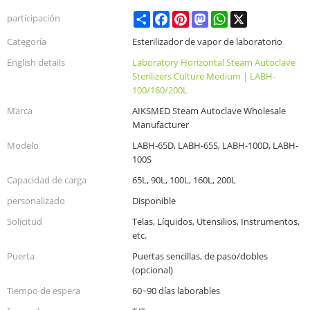
Share
Facebook
Pinterest
Mastodon
WhatsApp
X
participación
Categoría
Esterilizador de vapor de laboratorio
English details
Laboratory Horizontal Steam Autoclave
Sterilizers Culture Medium | LABH-
100/160/200L
Marca
AIKSMED Steam Autoclave Wholesale
Manufacturer
Modelo
LABH-65D, LABH-65S, LABH-100D, LABH-
100S
Capacidad de carga
65L, 90L, 100L, 160L, 200L
personalizado
Disponible
Solicitud
Telas, Líquidos, Utensilios, Instrumentos,
etc.
Puerta
Puertas sencillas, de paso/dobles
(opcional)
Tiempo de espera
60~90 días laborables