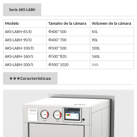
Serie AKS-LABH
Modelo
Tamaño de la cámara
Volumen de la cámara
Φ
AKS-LABH-65/D
400*500
65L
Φ
AKS-LABH-90/D
4
00*700
90L
Φ
AKS-LABH-100/D
500*500
100L
Φ5
AKS-LABH-160/S
00*820
160L
Φ
200L
AKS-LABH-200/S
500*1020
★★★Características: