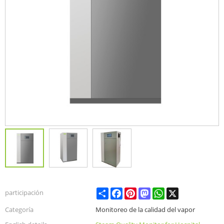
Share
Facebook
Pinterest
Mastodon
WhatsApp
X
participación
Categoría
Monitoreo de la calidad del vapor