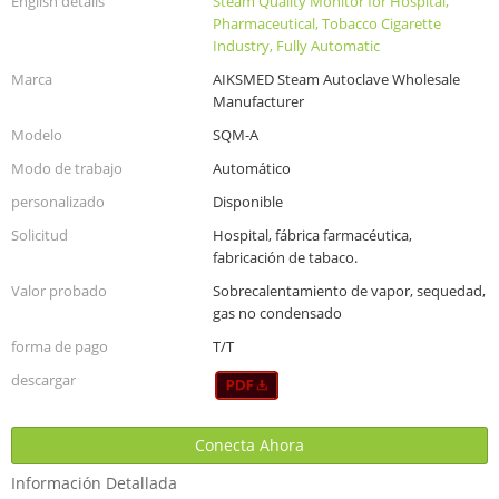
English details
Steam Quality Monitor for Hospital,
Pharmaceutical, Tobacco Cigarette
Industry, Fully Automatic
Marca
AIKSMED Steam Autoclave Wholesale
Manufacturer
Modelo
SQM-A
Modo de trabajo
Automático
personalizado
Disponible
Solicitud
Hospital, fábrica farmacéutica,
fabricación de tabaco.
Valor probado
Sobrecalentamiento de vapor, sequedad,
gas no condensado
forma de pago
T/T
descargar
Conecta Ahora
Información Detallada