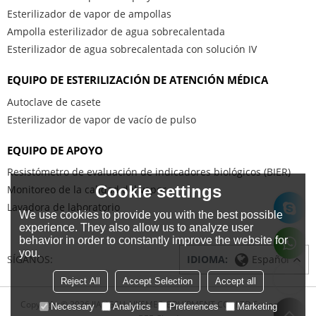
Esterilizador de vapor de ampollas
Ampolla esterilizador de agua sobrecalentada
Esterilizador de agua sobrecalentada con solución IV
EQUIPO DE ESTERILIZACIÓN DE ATENCIÓN MÉDICA
Autoclave de casete
Esterilizador de vapor de vacío de pulso
EQUIPO DE APOYO
Resistómetro de evaluación de indicadores biológicos (BIER)
Cookie settings
Monitoreo de la calidad del vapor
Lavadora de laboratorio
We use cookies to provide you with the best possible
experience. They also allow us to analyze user
behavior in order to constantly improve the website for
you.
SÍGANOS:
IDIOMA:
Español
Reject All
Accept Selection
Accept all
Copyright © 2026
JIANGSU AIKSMED EQUIPMENT CO., LTD
Support By
Necessary
Analytics
Preferences
Marketing