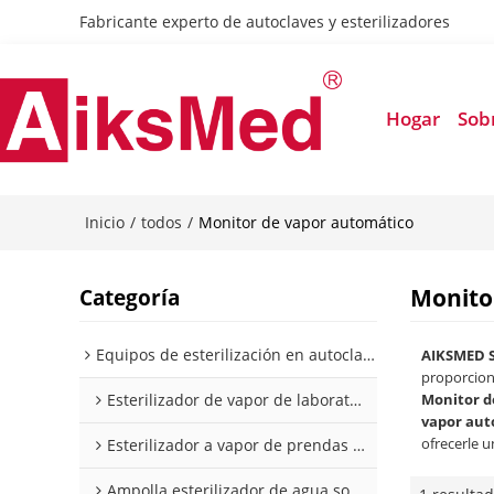
Fabricante experto de autoclaves y esterilizadores
Hogar
Sob
Inicio
todos
/
/
Monitor de vapor automático
Monito
Categoría
Equipos de esterilización en autoclave de laboratorio y farmacia
AIKSMED 
proporcion
Esterilizador de vapor de laboratorio
Monitor d
vapor aut
ofrecerle u
Esterilizador a vapor de prendas y herramientas
Ampolla esterilizador de agua sobrecalentada